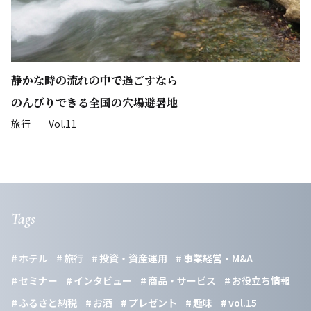
静かな時の流れの中で過ごすなら
のんびりできる全国の穴場避暑地
旅行
Vol.11
Tags
ホテル
旅行
投資・資産運用
事業経営・M&A
セミナー
インタビュー
商品・サービス
お役立ち情報
ふるさと納税
お酒
プレゼント
趣味
vol.15