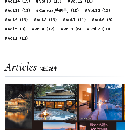
Vol.14（19）
Vol.13（15）
Vol.12（16）
Vol.11（11）
Canvas[特別号]（10）
Vol.10（13）
Vol.9（13）
Vol.8（13）
Vol.7（11）
Vol.6（9）
Vol.5（9）
Vol.4（12）
Vol.3（6）
Vol.2（10）
Vol.1（12）
Articles
関連記事