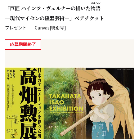
メルヘン
「巨匠 ハインツ・ヴェルナーの描いた
物語
—現代マイセンの磁器芸術―」ペアチケット
プレゼント
Canvas[特別号]
応募期間終了