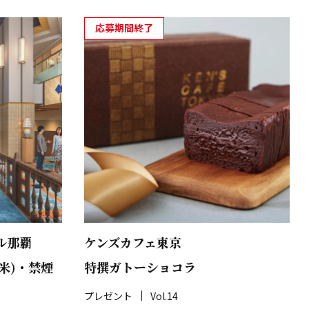
応募期間終了
ル那覇
ケンズカフェ東京
米)・禁煙
特撰ガトーショコラ
プレゼント
Vol.14