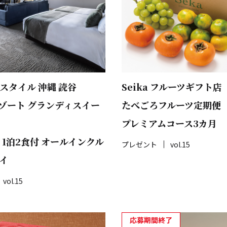
スタイル 沖縄 読谷
Seika フルーツギフト店
ゾート グランディスイー
たべごろフルーツ定期便
プレミアムコース3カ月
 1泊2食付 オールインクル
プレゼント
vol.15
イ
vol.15
応募期間終了