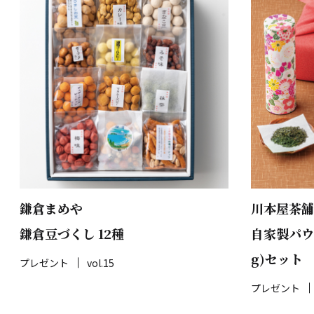
鎌倉まめや
川本屋茶舗
鎌倉豆づくし 12種
自家製パウ
g)セット
プレゼント
vol.15
プレゼント