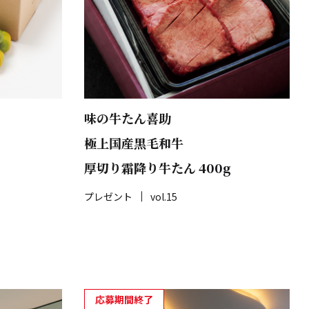
味の牛たん喜助
極上国産黒毛和牛
厚切り霜降り牛たん 400g
プレゼント
vol.15
応募期間終了