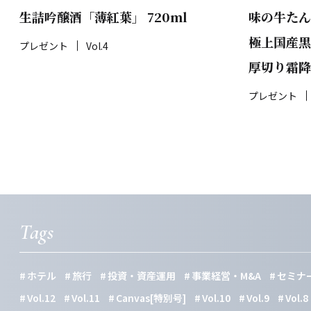
生詰吟醸酒「薄紅葉」 720ml
味の牛たん
極上国産黒
プレゼント
Vol.4
厚切り霜降
プレゼント
Tags
ホテル
旅行
投資・資産運用
事業経営・M&A
セミナ
Vol.12
Vol.11
Canvas[特別号]
Vol.10
Vol.9
Vol.8