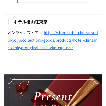
ホテル椿山荘東京
オンラインストア ：
https://store.hotel-chinzanso-t
okyo.jp/collections/goods/products/hotel-chinzan
so-tokyo-original-sakai-vias-cup-pair