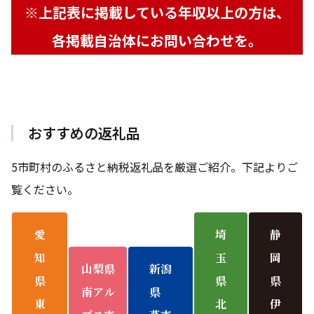
※上記表に掲載している年収以上の方は、
各掲載自治体にお問い合わせを。
おすすめの返礼品
5市町村のふるさと納税返礼品を厳選ご紹介。下記よりご
覧ください。
愛
埼
静
知
玉
岡
山梨県
新潟
県
県
県
南アル
県
東
北
伊