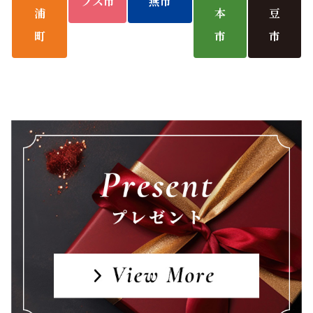
プス市
燕市
浦
本
豆
町
市
市