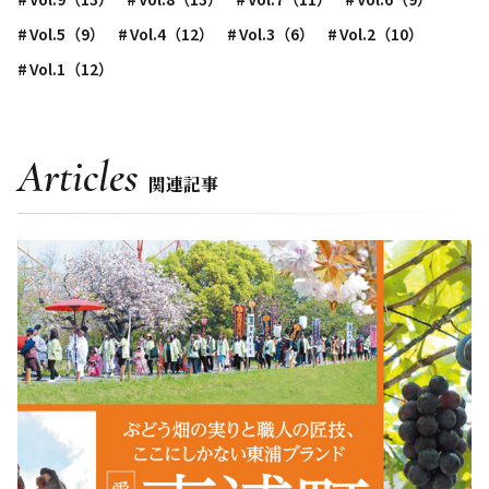
Vol.5（9）
Vol.4（12）
Vol.3（6）
Vol.2（10）
Vol.1（12）
Articles
関連記事