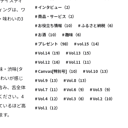
トテイスティ
インタビュー（2）
ィングは、ワ
商品・サービス（2）
・味わいの3
お役立ち情報（10）
ふるさと納税（6）
お酒（10）
趣味（6）
プレゼント（98）
vol.15（14）
Vol.14（19）
Vol.13（15）
Vol.12（16）
Vol.11（11）
味・渋味(タ
Canvas[特別号]（10）
Vol.10（13）
味わいが感じ
Vol.9（13）
Vol.8（13）
含み、舌全体
Vol.7（11）
Vol.6（9）
Vol.5（9）
ください。4
Vol.4（12）
Vol.3（6）
Vol.2（10）
ているほど高
Vol.1（12）
ます。