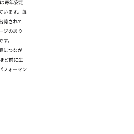
降は毎年安定
ています。毎
出荷されて
ージのあり
です。
値につなが
年ほど前に生
パフォーマン
。