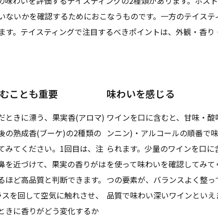
の味わいを評価するテイスティングの2種類があります。ホス
いないかを確認するためにおこなうものです。一方のテイステ
ます。テイスティングで注目するべきポイントは、外観・香り
むことも重要
味わいを感じる
だときに漂う、果実香(アロマ)
ワインを口に含むと、甘味・酸
後の熟成香(ブーケ)の2種類の
ンニン)・アルコールの順番で
てみてください。1回目は、注
られます。少量のワインを口に
鼻を近づけて、果実の香りがは
を使って味わいを確認してみて
るほど高品質と判断できます。
つの要素が、バランスよく整っ
ラスを回して空気に触れさせ、
品質で味わい深いワインといえ
ときに香りがどう変化するか