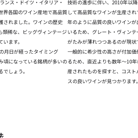
、フランス・ドイツ・イタリア・
技術の進歩に伴い、2010年以
世界各国のワイン産地で高品質
して高品質なワインが生産され
穫されました。ワインの歴史
年のように品質の良いワインが
も類稀な、ビッグヴィンテージ
いるため、グレート・ヴィンテ
ています。
がたみが薄れつつあるのが現状
年の月日が経ったタイミング
一般的に希少性の高さが付加価
み頃になっている銘柄が多いの
るため、直近よりも数年〜10
るでしょう。
産されたものを探すと、コスト
スの良いワインが見つかります
法