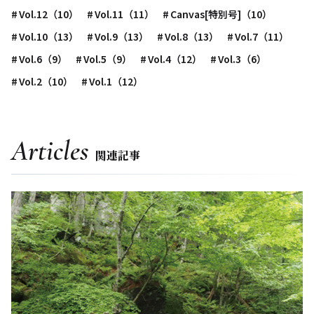
Vol.12（10）
Vol.11（11）
Canvas[特別号]（10）
Vol.10（13）
Vol.9（13）
Vol.8（13）
Vol.7（11）
Vol.6（9）
Vol.5（9）
Vol.4（12）
Vol.3（6）
Vol.2（10）
Vol.1（12）
Articles
関連記事