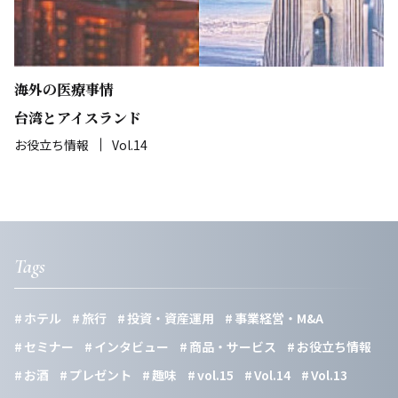
海外の医療事情
台湾とアイスランド
お役立ち情報
Vol.14
Tags
ホテル
旅行
投資・資産運用
事業経営・M&A
セミナー
インタビュー
商品・サービス
お役立ち情報
お酒
プレゼント
趣味
vol.15
Vol.14
Vol.13