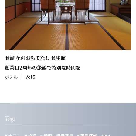
長瀞 花のおもてなし 長生館
創業112周年の旅館で特別な時間を
ホテル
Vol.5
Tags
ホテル
旅行
投資・資産運用
事業経営・M&A